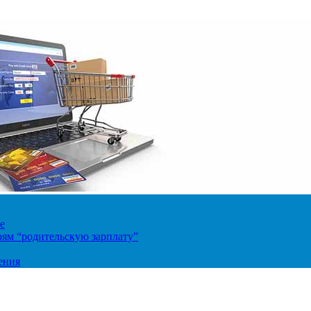
е
ям “родительскую зарплату”
ения