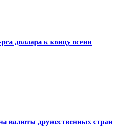
рса доллара к концу осени
на валюты дружественных стран