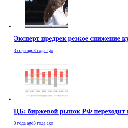
Эксперт предрек резкое снижение ку
3 года ago
3 года ago
ЦБ: биржевой рынок РФ переходит 
3 года ago
3 года ago