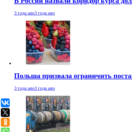
В России назвали коридор курса до
3 года ago
3 года ago
Польша призвала ограничить поста
3 года ago
3 года ago