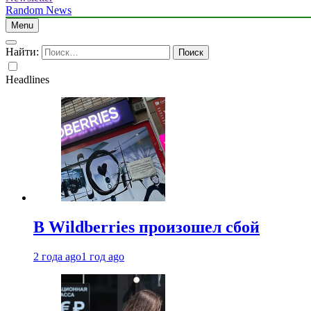
Random News
Menu
Найти:
Headlines
В Wildberries произошел сбой
2 года ago
1 год ago