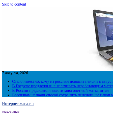
Skip to content
7 августа, 2026
Стало известно, кому из россиян повысят пенсии в август
В Госдуме предложили выплачивать неработающим матер
В России предложили ввести многодетный маткапитал
Россиянам назвали способ сохранить пенсионные накопл
Интернет-магазин
Newsletter