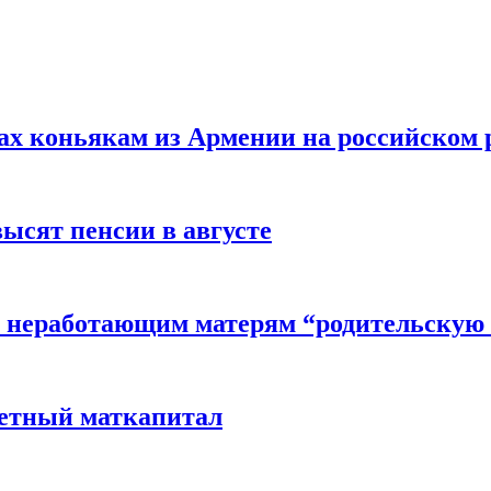
вах коньякам из Армении на российском
высят пенсии в августе
 неработающим матерям “родительскую 
детный маткапитал