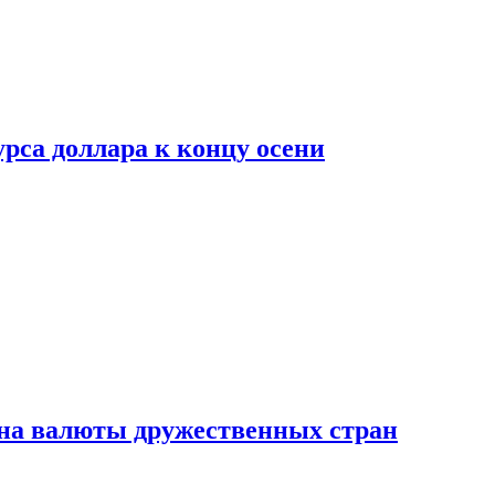
рса доллара к концу осени
на валюты дружественных стран