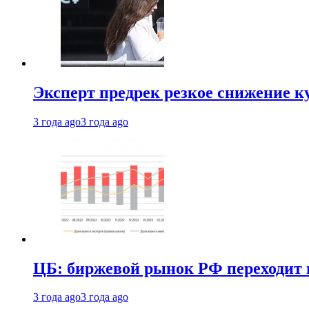
Эксперт предрек резкое снижение ку
3 года ago
3 года ago
ЦБ: биржевой рынок РФ переходит 
3 года ago
3 года ago