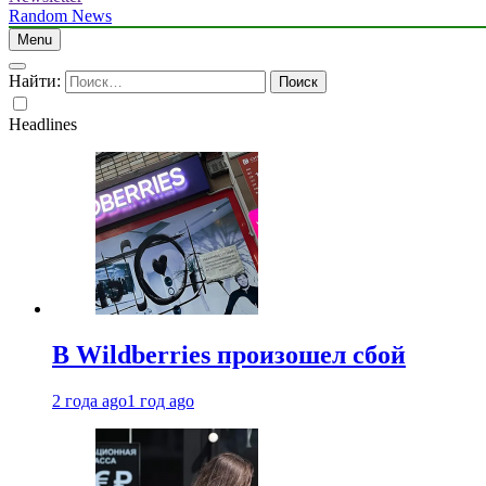
Random News
Menu
Найти:
Headlines
В Wildberries произошел сбой
2 года ago
1 год ago