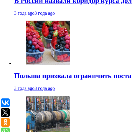
В России назвали коридор курса до
3 года ago
3 года ago
Польша призвала ограничить поста
3 года ago
3 года ago