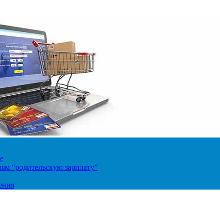
е
ям “родительскую зарплату”
ения