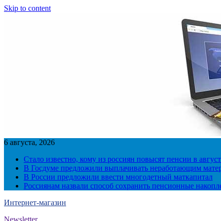
Skip to content
6 августа, 2026
Стало известно, кому из россиян повысят пенсии в август
В Госдуме предложили выплачивать неработающим матер
В России предложили ввести многодетный маткапитал
Россиянам назвали способ сохранить пенсионные накопл
Интернет-магазин
Newsletter