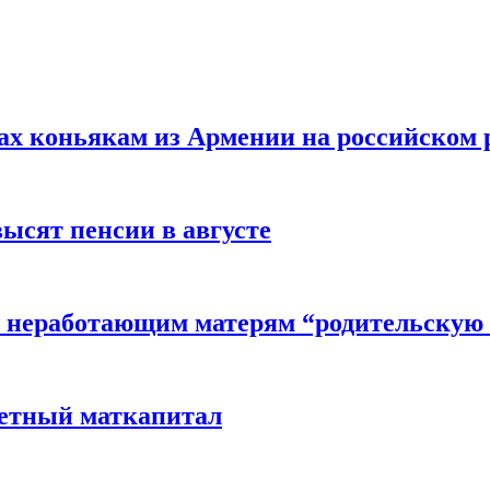
вах коньякам из Армении на российском
высят пенсии в августе
 неработающим матерям “родительскую 
детный маткапитал