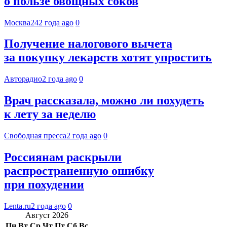
о пользе овощных соков
Москва24
2 года ago
0
Получение налогового вычета
за покупку лекарств хотят упростить
Авторадио
2 года ago
0
Врач рассказала, можно ли похудеть
к лету за неделю
Свободная пресса
2 года ago
0
Россиянам раскрыли
распространенную ошибку
при похудении
Lenta.ru
2 года ago
0
Август 2026
Пн
Вт
Ср
Чт
Пт
Сб
Вс