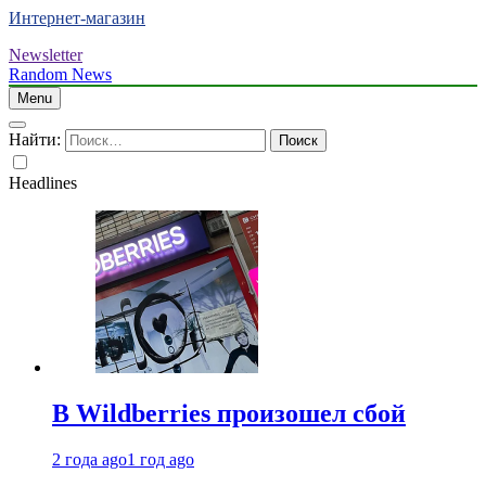
Интернет-магазин
Newsletter
Random News
Menu
Найти:
Headlines
В Wildberries произошел сбой
2 года ago
1 год ago