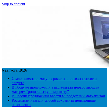
Skip to content
6 августа, 2026
Стало известно, кому из россиян повысят пенсии в
августе
В Госдуме предложили выплачивать неработающим
матерям “родительскую зарплату”
В России предложили ввести многодетный маткапитал
Россиянам назвали способ сохранить пенсионные
накопления