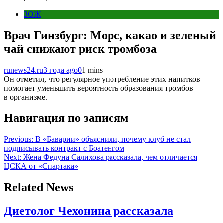
ЗОЖ
Врач Гинзбург: Морс, какао и зеленый
чай снижают риск тромбоза
runews24.ru
3 года ago
0
1 mins
Он отметил, что регулярное употребление этих напитков
помогает уменьшить вероятность образования тромбов
в организме.
Навигация по записям
Previous:
В «Баварии» объяснили, почему клуб не стал
подписывать контракт с Боатенгом
Next:
Жена Федуна Салихова рассказала, чем отличается
ЦСКА от «Спартака»
Related News
Диетолог Чехонина рассказала