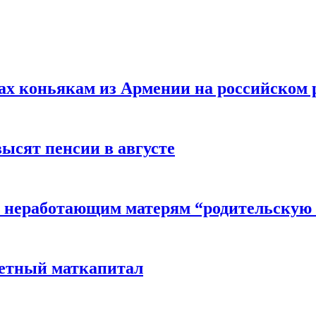
вах коньякам из Армении на российском
высят пенсии в августе
 неработающим матерям “родительскую 
детный маткапитал