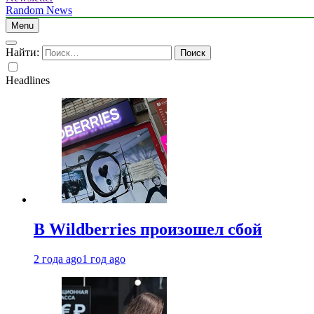
Random News
Menu
Найти:
Headlines
В Wildberries произошел сбой
2 года ago
1 год ago