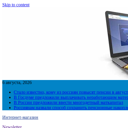
Skip to content
6 августа, 2026
Стало известно, кому из россиян повысят пенсии в август
В Госдуме предложили выплачивать неработающим матер
В России предложили ввести многодетный маткапитал
Россиянам назвали способ сохранить пенсионные накопл
Интернет-магазин
Newsletter