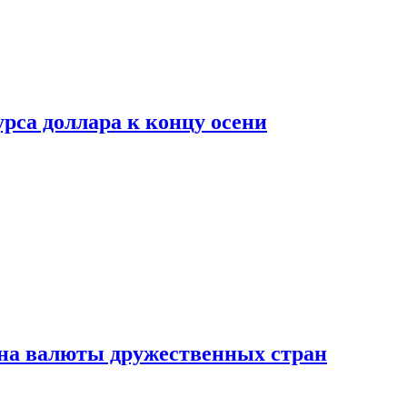
рса доллара к концу осени
на валюты дружественных стран