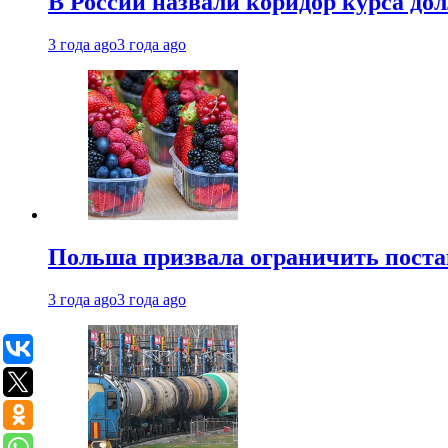
В России назвали коридор курса до
3 года ago
3 года ago
Польша призвала ограничить поста
3 года ago
3 года ago