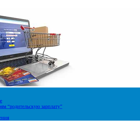
е
ям “родительскую зарплату”
ения