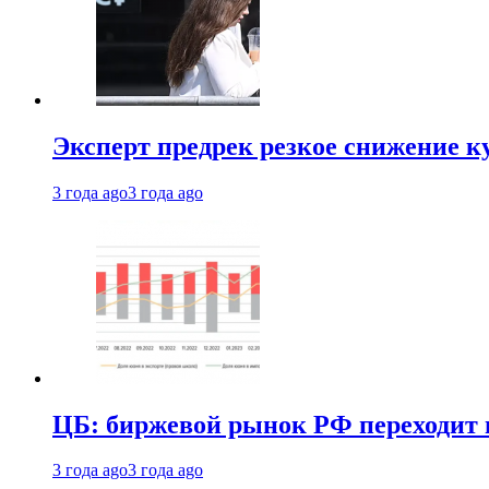
Эксперт предрек резкое снижение ку
3 года ago
3 года ago
ЦБ: биржевой рынок РФ переходит 
3 года ago
3 года ago