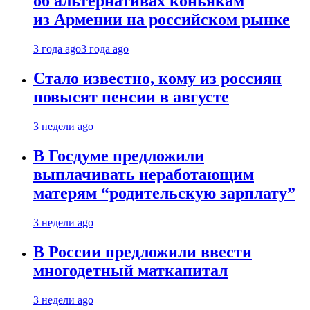
об альтернативах коньякам
из Армении на российском рынке
3 года ago
3 года ago
Стало известно, кому из россиян
повысят пенсии в августе
3 недели ago
В Госдуме предложили
выплачивать неработающим
матерям “родительскую зарплату”
3 недели ago
В России предложили ввести
многодетный маткапитал
3 недели ago