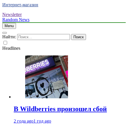
Интернет-магазин
Newsletter
Random News
Menu
Найти:
Headlines
В Wildberries произошел сбой
2 года ago
1 год ago