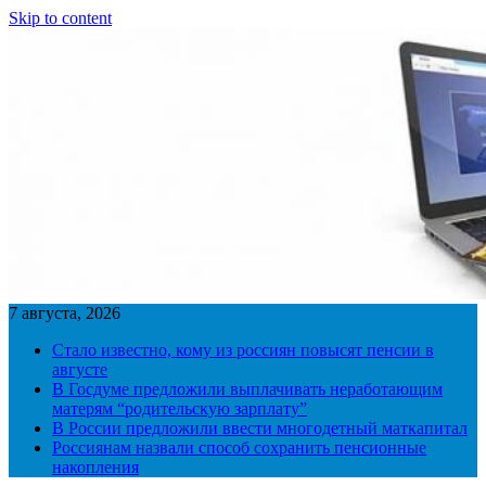
Skip to content
7 августа, 2026
Стало известно, кому из россиян повысят пенсии в
августе
В Госдуме предложили выплачивать неработающим
матерям “родительскую зарплату”
В России предложили ввести многодетный маткапитал
Россиянам назвали способ сохранить пенсионные
накопления