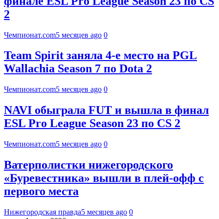
финале ESL Pro League Season 23 по CS
2
Чемпионат.com
5 месяцев ago
0
Team Spirit заняла 4-е место на PGL
Wallachia Season 7 по Dota 2
Чемпионат.com
5 месяцев ago
0
NAVI обыграла FUT и вышла в финал
ESL Pro League Season 23 по CS 2
Чемпионат.com
5 месяцев ago
0
Ватерполистки нижегородского
«Буревестника» вышли в плей-офф с
первого места
Нижегородская правда
5 месяцев ago
0