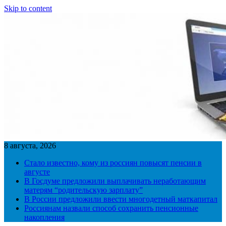
Skip to content
8 августа, 2026
Стало известно, кому из россиян повысят пенсии в
августе
В Госдуме предложили выплачивать неработающим
матерям “родительскую зарплату”
В России предложили ввести многодетный маткапитал
Россиянам назвали способ сохранить пенсионные
накопления