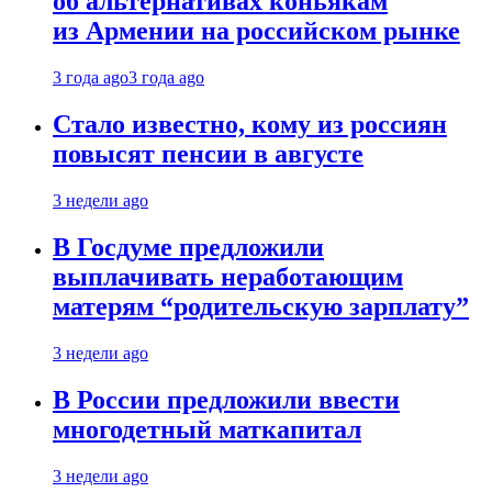
об альтернативах коньякам
из Армении на российском рынке
3 года ago
3 года ago
Стало известно, кому из россиян
повысят пенсии в августе
3 недели ago
В Госдуме предложили
выплачивать неработающим
матерям “родительскую зарплату”
3 недели ago
В России предложили ввести
многодетный маткапитал
3 недели ago