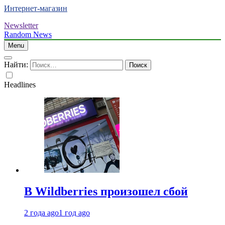
Интернет-магазин
Newsletter
Random News
Menu
Найти:
Headlines
В Wildberries произошел сбой
2 года ago
1 год ago