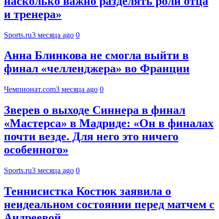
насколько важно разделять роли отца
и тренера»
Sports.ru
3 месяца ago
0
Анна Блинкова не смогла выйти в
финал «челленджера» во Франции
Чемпионат.com
3 месяца ago
0
Зверев о выходе Синнера в финал
«Мастерса» в Мадриде: «Он в финалах
почти везде. Для него это ничего
особенного»
Sports.ru
3 месяца ago
0
Теннисистка Костюк заявила о
неидеальном состоянии перед матчем с
Андреевой