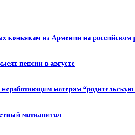
вах коньякам из Армении на российском
высят пенсии в августе
 неработающим матерям “родительскую 
детный маткапитал