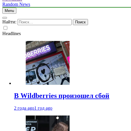
Random News
Menu
Найти:
Headlines
В Wildberries произошел сбой
2 года ago
1 год ago