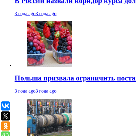
В России назвали коридор курса до
3 года ago
3 года ago
Польша призвала ограничить поста
3 года ago
3 года ago