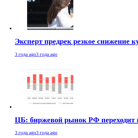
Эксперт предрек резкое снижение ку
3 года ago
3 года ago
ЦБ: биржевой рынок РФ переходит 
3 года ago
3 года ago