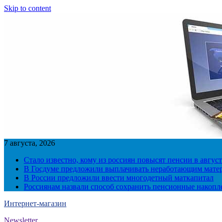
Skip to content
7 августа, 2026
Стало известно, кому из россиян повысят пенсии в август
В Госдуме предложили выплачивать неработающим матер
В России предложили ввести многодетный маткапитал
Россиянам назвали способ сохранить пенсионные накопл
Интернет-магазин
Newsletter