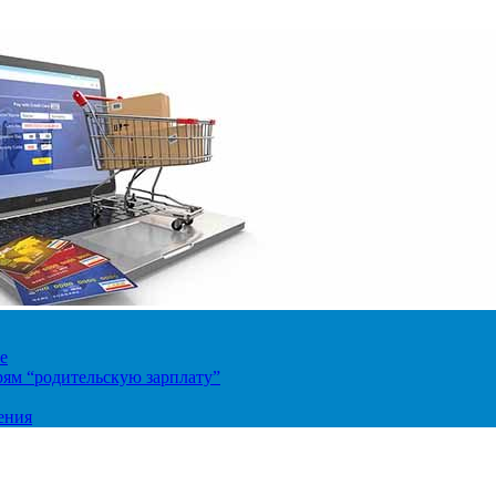
е
ям “родительскую зарплату”
ения