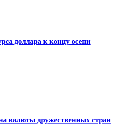
рса доллара к концу осени
на валюты дружественных стран