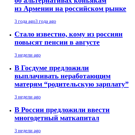
об альтернативах коньякам
из Армении на российском рынке
3 года ago
3 года ago
Стало известно, кому из россиян
повысят пенсии в августе
3 недели ago
В Госдуме предложили
выплачивать неработающим
матерям “родительскую зарплату”
3 недели ago
В России предложили ввести
многодетный маткапитал
3 недели ago