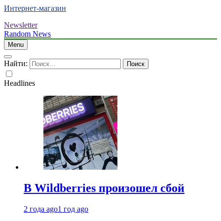
Интернет-магазин
Newsletter
Random News
Menu
Найти:
Headlines
В Wildberries произошел сбой
2 года ago
1 год ago