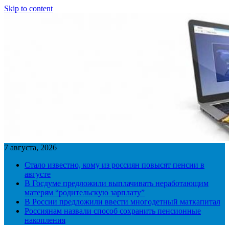
Skip to content
7 августа, 2026
Стало известно, кому из россиян повысят пенсии в
августе
В Госдуме предложили выплачивать неработающим
матерям “родительскую зарплату”
В России предложили ввести многодетный маткапитал
Россиянам назвали способ сохранить пенсионные
накопления