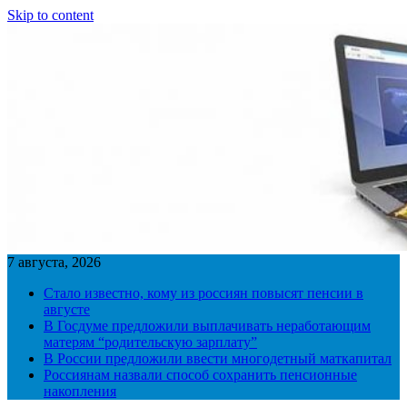
Skip to content
7 августа, 2026
Стало известно, кому из россиян повысят пенсии в
августе
В Госдуме предложили выплачивать неработающим
матерям “родительскую зарплату”
В России предложили ввести многодетный маткапитал
Россиянам назвали способ сохранить пенсионные
накопления