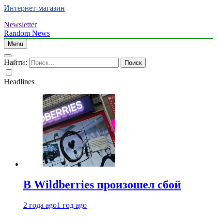
Интернет-магазин
Newsletter
Random News
Menu
Найти:
Headlines
В Wildberries произошел сбой
2 года ago
1 год ago