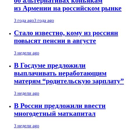
об альтернативах коньякам
из Армении на российском рынке
3 года ago
3 года ago
Стало известно, кому из россиян
повысят пенсии в августе
3 недели ago
В Госдуме предложили
выплачивать неработающим
матерям “родительскую зарплату”
3 недели ago
В России предложили ввести
многодетный маткапитал
3 недели ago