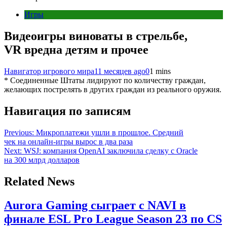
Игры
Видеоигры виноваты в стрельбе,
VR вредна детям и прочее
Навигатор игрового мира
11 месяцев ago
0
1 mins
* Соединенные Штаты лидируют по количеству граждан,
желающих пострелять в других граждан из реального оружия.
Навигация по записям
Previous:
Микроплатежи ушли в прошлое. Средний
чек на онлайн-игры вырос в два раза
Next:
WSJ: компания OpenAI заключила сделку с Oracle
на 300 млрд долларов
Related News
Aurora Gaming сыграет с NAVI в
финале ESL Pro League Season 23 по CS