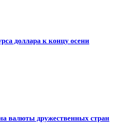
рса доллара к концу осени
на валюты дружественных стран