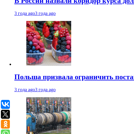
В России назвали коридор курса до
3 года ago
3 года ago
Польша призвала ограничить поста
3 года ago
3 года ago