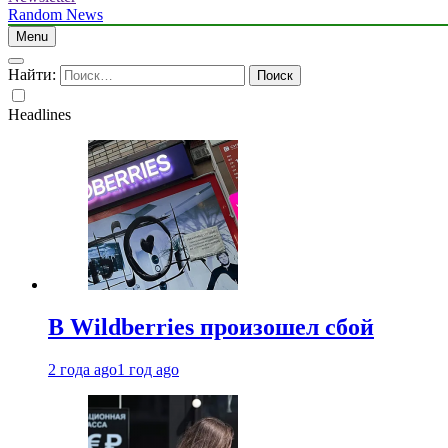
Random News
Menu
Найти:
Headlines
В Wildberries произошел сбой
2 года ago
1 год ago