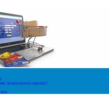
е
ям “родительскую зарплату”
ения