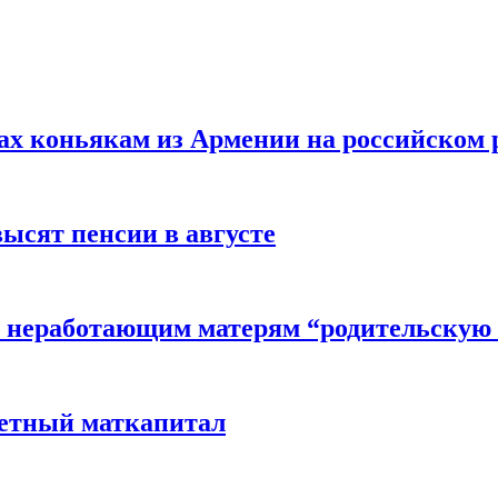
вах коньякам из Армении на российском
высят пенсии в августе
 неработающим матерям “родительскую 
детный маткапитал