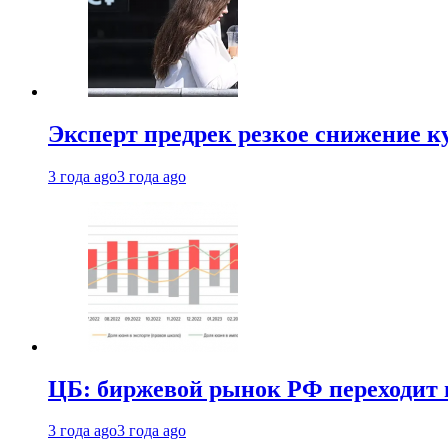
Эксперт предрек резкое снижение ку
3 года ago
3 года ago
ЦБ: биржевой рынок РФ переходит 
3 года ago
3 года ago