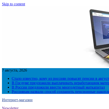
Skip to content
7 августа, 2026
Стало известно, кому из россиян повысят пенсии в август
В Госдуме предложили выплачивать неработающим матер
В России предложили ввести многодетный маткапитал
Россиянам назвали способ сохранить пенсионные накопл
Интернет-магазин
Newsletter