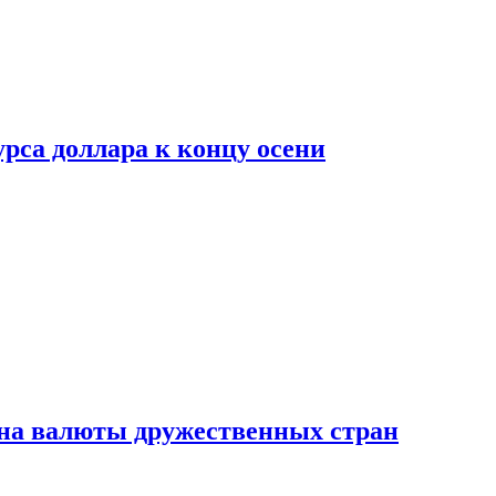
рса доллара к концу осени
на валюты дружественных стран