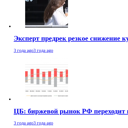
Эксперт предрек резкое снижение ку
3 года ago
3 года ago
ЦБ: биржевой рынок РФ переходит 
3 года ago
3 года ago