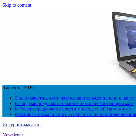
Skip to content
6 августа, 2026
Стало известно, кому из россиян повысят пенсии в август
В Госдуме предложили выплачивать неработающим матер
В России предложили ввести многодетный маткапитал
Россиянам назвали способ сохранить пенсионные накопл
Интернет-магазин
Newsletter