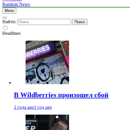
Random News
Menu
Найти:
Headlines
В Wildberries произошел сбой
2 года ago
1 год ago