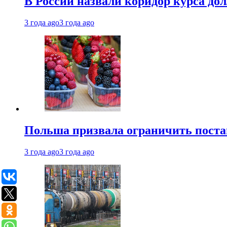
В России назвали коридор курса до
3 года ago
3 года ago
Польша призвала ограничить поста
3 года ago
3 года ago