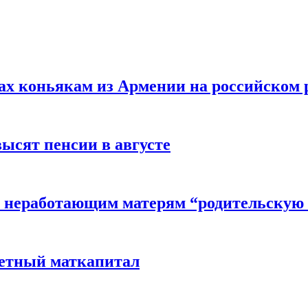
вах коньякам из Армении на российском
высят пенсии в августе
 неработающим матерям “родительскую 
детный маткапитал