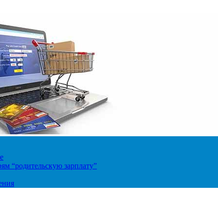
е
ям “родительскую зарплату”
ения