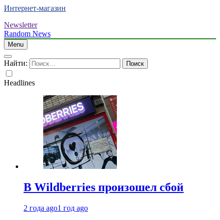
Интернет-магазин
Newsletter
Random News
Menu
Найти:
Headlines
В Wildberries произошел сбой
2 года ago
1 год ago