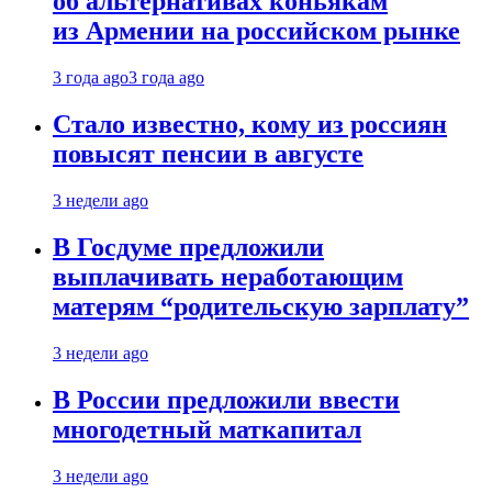
об альтернативах коньякам
из Армении на российском рынке
3 года ago
3 года ago
Стало известно, кому из россиян
повысят пенсии в августе
3 недели ago
В Госдуме предложили
выплачивать неработающим
матерям “родительскую зарплату”
3 недели ago
В России предложили ввести
многодетный маткапитал
3 недели ago