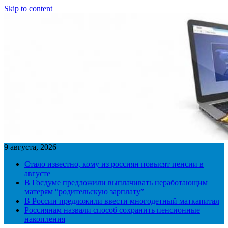
Skip to content
9 августа, 2026
Стало известно, кому из россиян повысят пенсии в
августе
В Госдуме предложили выплачивать неработающим
матерям “родительскую зарплату”
В России предложили ввести многодетный маткапитал
Россиянам назвали способ сохранить пенсионные
накопления