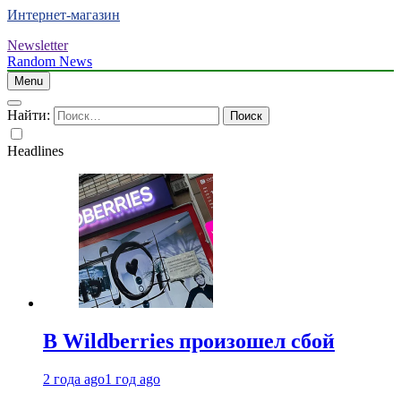
Интернет-магазин
Newsletter
Random News
Menu
Найти:
Headlines
В Wildberries произошел сбой
2 года ago
1 год ago