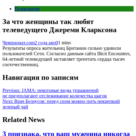
Психология
За что женщины так любят
телеведущего Джереми Кларксона
Чемпионат.com
2 года ago
0
1 mins
Результаты опроса жительниц Британии сильно удивили
пользователей Сети. Согласно данным сайта Illicit Encounters,
64-летний телеведущий заставляет трепетать сердца тысяч
соотечественниц.
Навигация по записям
Previous:
JAMA: некоторые виды упражнений
не предполагают отслеживание количества шагов
Next:
Врач Белоусов: перед сном можно пить некрепкий
зеленый чай
Related News
3 признака, что ваш мужчина никогда