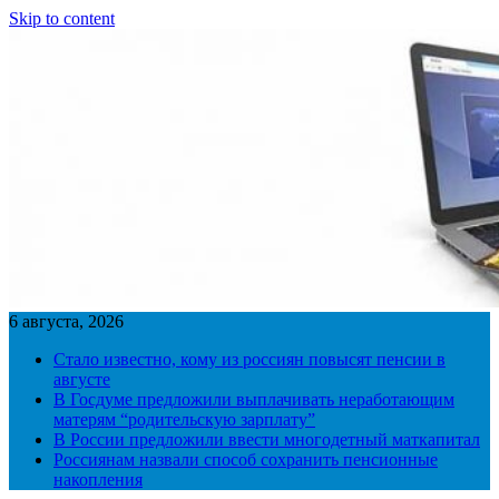
Skip to content
6 августа, 2026
Стало известно, кому из россиян повысят пенсии в
августе
В Госдуме предложили выплачивать неработающим
матерям “родительскую зарплату”
В России предложили ввести многодетный маткапитал
Россиянам назвали способ сохранить пенсионные
накопления