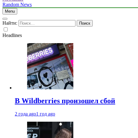
Random News
Menu
Найти:
Headlines
В Wildberries произошел сбой
2 года ago
1 год ago