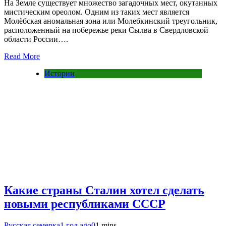
На Земле существует множество загадочных мест, окутанных
мистическим ореолом. Одним из таких мест является
Молёбская аномальная зона или Молебкинский треугольник,
расположенный на побережье реки Сылва в Свердловской
области России….
Read More
Истории
Какие страны Сталин хотел сделать
новыми республиками СССР
Русская семерка
1 год ago
0
1 mins