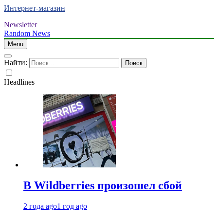
Интернет-магазин
Newsletter
Random News
Menu
Найти:
Headlines
В Wildberries произошел сбой
2 года ago
1 год ago