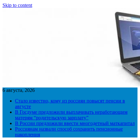
Skip to content
6 августа, 2026
Стало известно, кому из россиян повысят пенсии в
августе
В Госдуме предложили выплачивать неработающим
матерям “родительскую зарплату”
В России предложили ввести многодетный маткапитал
Россиянам назвали способ сохранить пенсионные
накопления