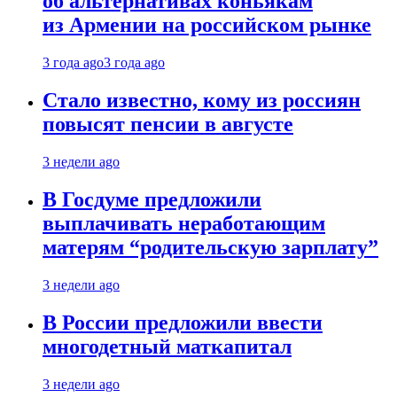
об альтернативах коньякам
из Армении на российском рынке
3 года ago
3 года ago
Стало известно, кому из россиян
повысят пенсии в августе
3 недели ago
В Госдуме предложили
выплачивать неработающим
матерям “родительскую зарплату”
3 недели ago
В России предложили ввести
многодетный маткапитал
3 недели ago